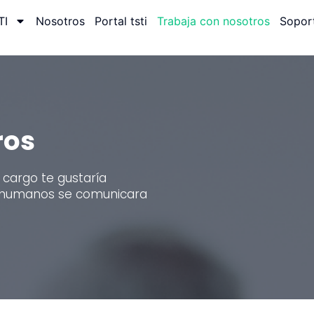
TI
Nosotros
Portal tsti
Trabaja con nosotros
Sopor
ros
 cargo te gustaría
s humanos se comunicara