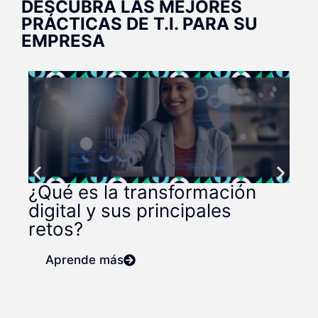
DESCUBRA LAS MEJORES
PRÁCTICAS DE T.I. PARA SU
EMPRESA
Q
s
m
¿Qué es la transformación
digital y sus principales
retos?
Aprende más